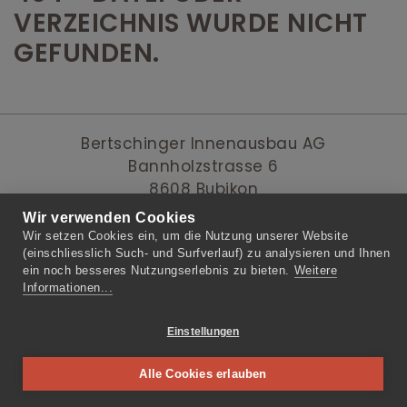
VERZEICHNIS WURDE NICHT
GEFUNDEN.
Bertschinger Innenausbau AG
Bannholzstrasse 6
8608 Bubikon
Wir verwenden Cookies
Wir setzen Cookies ein, um die Nutzung unserer Website
(einschliesslich Such- und Surfverlauf) zu analysieren und Ihnen
ein noch besseres Nutzungserlebnis zu bieten.
Weitere
Informationen...
Impressum
Datenschutz
Einstellungen
Webdesign
Luzern
Photovoltaik
Verpackungsdesign
Alle Cookies erlauben
Luzern
Branding